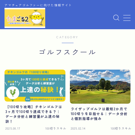
アマチュアゴルファーに向けた情報サイト
MENU
CATEGORY
ホーム
ゴルフスクール
お問い合わせ
アフィリエイト情報開示
運営者情報
【100切り攻略】チキンゴルフは
ライザップゴルフは最短2か月で
3ヶ月で100切り達成できる？｜
100切りを目指せる｜データ分析
データ分析と練習量が上達の秘
と個別指導が強み
訣！
2025.08.17
100切りスキル
2025.02.14
100切りスキル