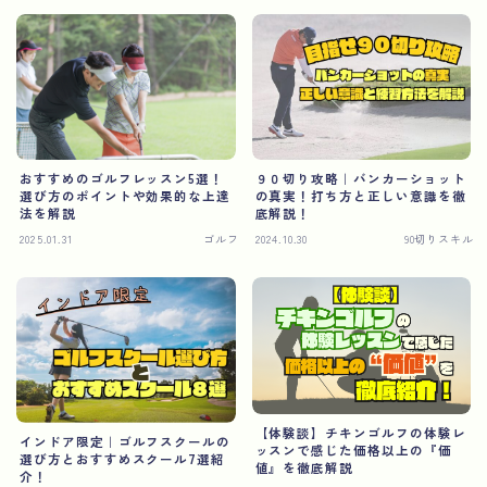
おすすめのゴルフレッスン5選！
９０切り攻略｜バンカーショット
選び方のポイントや効果的な上達
の真実！打ち方と正しい意識を徹
法を解説
底解説！
2025.01.31
ゴルフ
2024.10.30
90切りスキル
【体験談】チキンゴルフの体験レ
インドア限定｜ゴルフスクールの
ッスンで感じた価格以上の『価
選び方とおすすめスクール7選紹
値』を徹底解説
介！