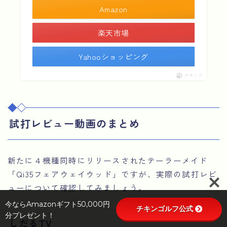
Amazon
楽天市場
Yahooショッピング
ポチップ
試打レビュー動画のまとめ
Follow Me
新たに４機種同時にリリースされたテーラーメイド
「Qi35フェアウェイウッド」ですが、実際の試打レビ
ューについて確認してみましょう。
今ならAmazonギフト50,000円
チキンゴルフ公式
分プレゼント！
しだるTV