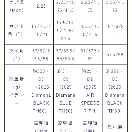
ラブ長
2.25/41.
2.25/41.
2.25/41.
2.25
（inch）
75/41.5
75
75
15.5/18.
ロフト
15/16.5/
15.5/18.
15/18/2
5/21.5/
角（°）
18/21
5/21.5
1
24.5
ライ角
57/57/5
57/57.5/
57/57.5/
57.5/58
（°）
7.5/58
59/59.5
59
約323・
約311・
約291・
約322・
総重量
D3
C9
D2
D3
（g）
（2025
(2025
(2025
(2025
バラン
Diamana
Diamana
AIR
Diamana
ス
BLACK
BLUE
SPEEDE
BLACK
TM60）
TM50)
R TM)
TM60)
高弾道
高弾道
高弾道
思い通
でやさ
でまっ
で楽に