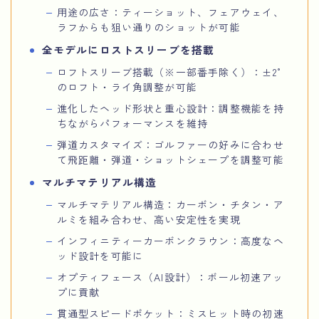
用途の広さ：ティーショット、フェアウェイ、
ラフからも狙い通りのショットが可能
全モデルにロストスリーブを搭載
ロフトスリーブ搭載（※一部番手除く）：±2°
のロフト・ライ角調整が可能
進化したヘッド形状と重心設計：調整機能を持
ちながらパフォーマンスを維持
弾道カスタマイズ：ゴルファーの好みに合わせ
て飛距離・弾道・ショットシェープを調整可能
マルチマテリアル構造
マルチマテリアル構造：カーボン・チタン・ア
ルミを組み合わせ、高い安定性を実現
インフィニティーカーボンクラウン：高度なヘ
ッド設計を可能に
オプティフェース（AI設計）：ボール初速アッ
プに貢献
貫通型スピードポケット：ミスヒット時の初速