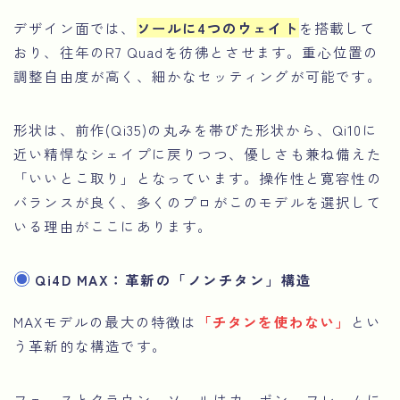
デザイン面では、
ソールに4つのウェイト
を搭載して
おり、往年のR7 Quadを彷彿とさせます。重心位置の
調整自由度が高く、細かなセッティングが可能です。
形状は、前作(Qi35)の丸みを帯びた形状から、Qi10に
近い精悍なシェイプに戻りつつ、優しさも兼ね備えた
「いいとこ取り」となっています。操作性と寛容性の
バランスが良く、多くのプロがこのモデルを選択して
いる理由がここにあります。
Qi4D MAX：革新の「ノンチタン」構造
MAXモデルの最大の特徴は
「チタンを使わない」
とい
う革新的な構造です。
フェースとクラウン、ソールはカーボン、フレームに